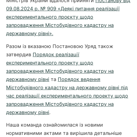
Міністрів України вдалося прийняти
Постанову від
09.08.2024 р. № 909 «Деякі питання реалізації
експериментального проєкту щодо
запровадження Містобудівного кадастру на
державному рівні».
Разом із вказаною Постановою Уряд також
затвердив
Порядок реалізації
експериментального проекту щодо
запровадження Містобудівного кадастру на
державному рівні
та
Порядок ведення
Містобудівного кадастру на державному рівні під
час реалізації експериментального проекту щодо
запровадження Містобудівного кадастру на
державному рівні
.
Наша команда ознайомилася із новими
нормативними актами та вирішила детальніше